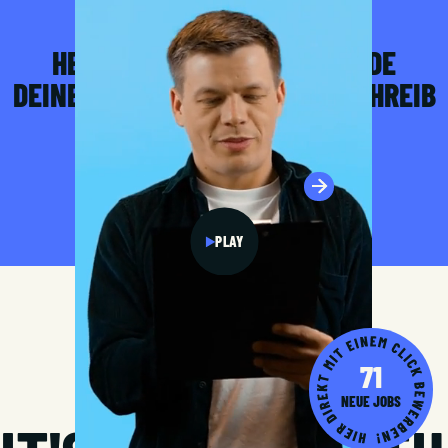
KONTAKT
HEY, ICH BIN SIMON. ICH FINDE
DEINEN TRAUMJOB BEI UNS. SCHREIB
MIR GERNE.
RECRUITING KONTAKTIEREN
PLAY
71
NEUE JOBS