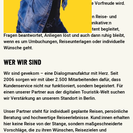
Service dafür, dass aus Reisewünschen echte Vorfreude wird.
Für ein spannendes Projekt aus der modernen Reise- und
Touristikbranche suchen wir dich als kommunikative:n
Touristik-Profi, der oder die Reisende kompetent begleitet,
Fragen beantwortet, Anliegen löst und auch dann ruhig bleibt,
wenn es um Umbuchungen, Reiseunterlagen oder individuelle
Wünsche geht.
WER WIR SIND
Wir sind gevekom – eine Dialogmanufaktur mit Herz. Seit
2006 sorgen wir mit über 2.500 Mitarbeitenden dafür, dass
Kundenservice nicht nur funktioniert, sondern begeistert. Für
einen unserer Partner aus der digitalen Touristik-Welt suchen
wir Verstärkung an unserem Standort in Berlin.
Unser Partner steht für individuell geplante Reisen, persönliche
Beratung und hochwertige Reiseerlebnisse. Kund:innen erhalten
hier keine Reise von der Stange, sondern maßgeschneiderte
Vorschläge, die zu ihren Wünschen, Reisezielen und