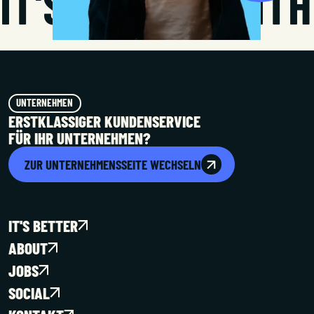
IT'S BETTER WITH
FOOTER
UNTERNEHMEN
ERSTKLASSIGER KUNDENSERVICE
GEVEKOM
FÜR IHR UNTERNEHMEN?
ZUR UNTERNEHMENSSEITE WECHSELN
IT'S BETTER
ABOUT
JOBS
SOCIAL