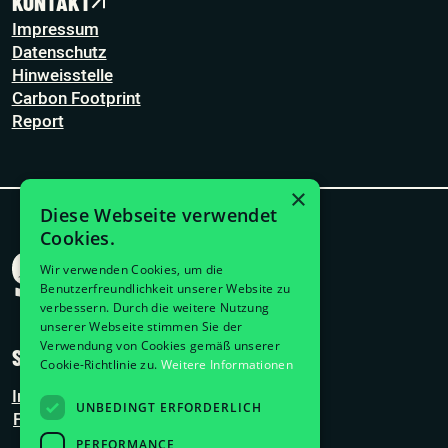
KONTAKT
Impressum
Datenschutz
Hinweisstelle
Carbon Footprint
Report
×
Diese Webseite verwendet
Cookies.
Wir verwenden Cookies, um die
Benutzerfreundlichkeit unserer Website zu
verbessern. Durch die weitere Nutzung
unserer Webseite stimmen Sie der
Verwendung von Cookies gemäß unserer
SOCIAL
Cookie-Richtlinie zu.
Weitere Informationen
Instagram
UNBEDINGT ERFORDERLICH
Facebook
TikTok
PERFORMANCE