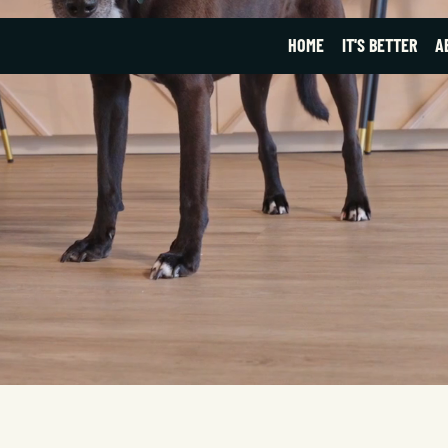
HOME
IT'S BETTER
A
EBEN
 MEDIA