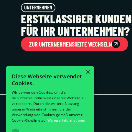
FOOTER
UNTERNEHMEN
ERSTKLASSIGER KUNDEN
FÜR IHR UNTERNEHMEN?
GEVEKOM
ZUR UNTERNEHMENSSEITE WECHSELN
×
Diese Webseite verwendet
Cookies.
Wir verwenden Cookies, um die
Benutzerfreundlichkeit unserer Website zu
verbessern. Durch die weitere Nutzung
unserer Webseite stimmen Sie der
Verwendung von Cookies gemäß unserer
Cookie-Richtlinie zu.
Weitere Informationen