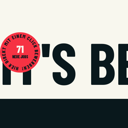
IT'S 
71
NEUE JOBS