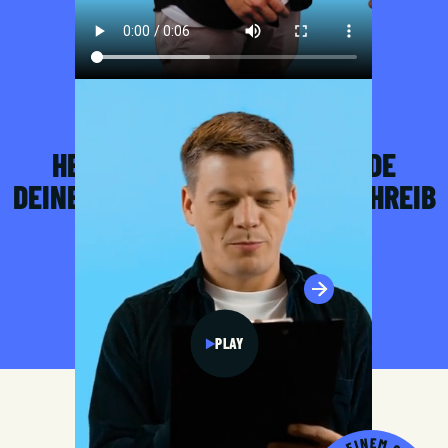
KONTAKT
HEY, ICH BIN SIMON. ICH FINDE
DEINEN TRAUMJOB BEI UNS. SCHREIB
MIR GERNE.
RECRUITING KONTAKTIEREN
PLAY